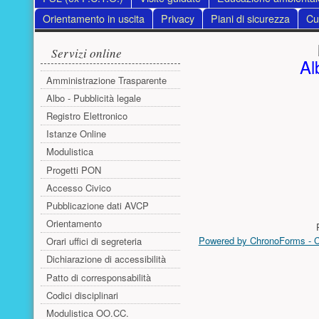
Orientamento in uscita
Privacy
Piani di sicurezza
Cur
Menu laterale
Contenuto pri
Servizi online
Al
Amministrazione Trasparente
Albo - Pubblicità legale
Registro Elettronico
Istanze Online
Modulistica
Progetti PON
Accesso Civico
Pubblicazione dati AVCP
Orientamento
Powered by ChronoForms - 
Orari uffici di segreteria
Dichiarazione di accessibilità
Patto di corresponsabilità
Codici disciplinari
Modulistica OO.CC.