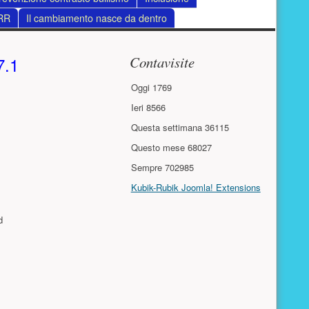
RR
Il cambiamento nasce da dentro
Risorse aggiuntive (colo
7.1
Contavisite
Oggi
1769
Ieri
8566
Questa settimana
36115
Questo mese
68027
Sempre
702985
Kubik-Rubik Joomla! Extensions
d