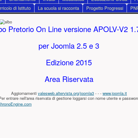
ricolo di Istituto
La scuola si racconta
Progetto Progressi
PN
ncipale
bo Pretorio On Line versione APOLV-V2 1.
per Joomla 2.5 e 3
Edizione 2015
Area Riservata
Aggiornamenti
valesweb.altervista.org/joomla3
- - -
www.joomla.it
Per entrare nell'area riservata di gestione loggarsi con nome utente e passwor
ChronoEngine.com