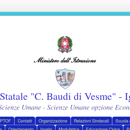
Statale "C. Baudi di Vesme" - I
- Scienze Umane - Scienze Umane opzione Econ
PTOF
Contatti
Organizzazione
Relazioni Sindacali
Scuola d
e
Orientamento
Invalsi
Modulistica
Educazione Civica
P