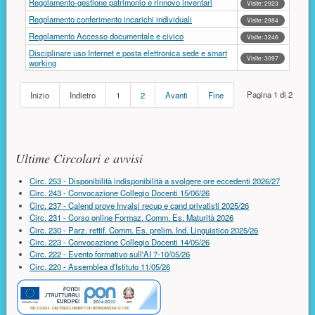
Regolamento-gestione patrimonio e rinnovo inventari
Visite: 2923
Regolamento conferimento incarichi individuali
Visite: 2984
Regolamento Accesso documentale e civico
Visite: 3246
Disciplinare uso Internet e posta elettronica sede e smart
Visite: 3097
working
Pagina 1 di 2
Inizio
Indietro
1
2
Avanti
Fine
Risorse aggiuntive (colonna di destra)
Ultime Circolari e avvisi
Circ. 253 - Disponibilità indisponibilità a svolgere ore eccedenti 2026/27
Circ. 243 - Convocazione Collegio Docenti 15/06/26
Circ. 237 - Calend prove Invalsi recup e cand privatisti 2025/26
Circ. 231 - Corso online Formaz. Comm. Es. Maturità 2026
Circ. 230 - Parz. rettif. Comm. Es. prelim. Ind. Linguistico 2025/26
Circ. 223 - Convocazione Collegio Docenti 14/05/26
Circ. 222 - Evento formativo sull'AI 7-10/05/26
Circ. 220 - Assemblea d'Istituto 11/05/26