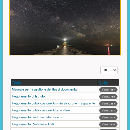
Visualizza n.
Titolo
Visite
Manuale per la gestione dei flussi documentali
Visite: 1057
Regolamento di Istituto
Visite: 3755
Regolamento pubblicazione Amministrazione Trasparente
Visite: 3253
Regolamento pubblicazione Albo on line
Visite: 3207
Regolamento gestione data breach
Visite: 3033
Regolamento Protezione Dati
Visite: 2978