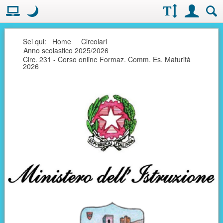
Visualizzazione:
Casella deg
Layout normale. Passa alla modalità desktop
Modo notte
.
Modo notte: questa modalità imposta un basso contrasto. Aumenta
Dimensioni testo:
Accesso uten
Ricerc
Seguici
Sei qui:
Home
Circolari
Anno scolastico 2025/2026
Circ. 231 - Corso online Formaz. Comm. Es. Maturità
2026