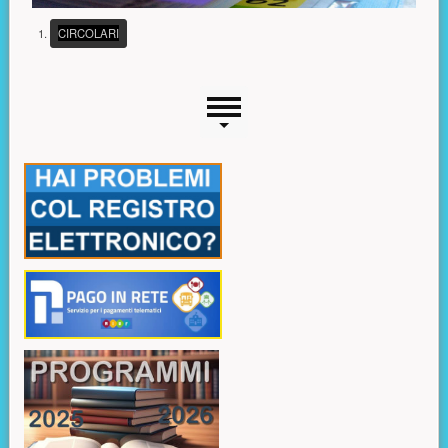
(PULSANTE PRESENTAZIONE)
CIRCOLARI
Menu laterale
Risorse aggiuntive (colonna di sinistra)