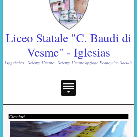
Liceo Statale "C. Baudi di
Vesme" - Iglesias
Linguistico - Scienze Umane - Scienze Umane opzione Economico Sociale
Menu principale
Contenuto supplementare (superiore)
Presentazione
Circolari