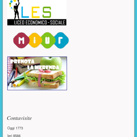
Contavisite
Oggi
1773
Ieri
8566