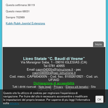
Questa settimana
36119
Questo mese
68031
Sempre
702989
Kubik-Rubik Joomla! Extensions
. Sal
Inizio
PIÈ DI PAGINA
Liceo Statale “C. Baudi di Vesme”
Via Monsignor Saba, 1 - 09016 IGLESIAS (CA)
Tel 0781 40955
Email
capm04000n@istruzione.it
- pec
capm04000n@pec.istruzione.it
Cod. mecc. CAPM04000N - Cod. fisc. 81002610921 - Cod. un.
UFIAID
Dichiarazione di accessibilità
Tutti i diritti riservati -
Note legali
-
Privacy
-
Elenco siti tematici
- Sito
realizzato da
Vargiuscuola.it
Messaggio di avviso
Questo sito fa utilizzo di cookies per migliorare l'esperienza di
navigazione. Per fruire del sito è necessario acconsentire o modificare
OK
le impostazioni del proprio browser. Per saperne di piu leggi l'informativa
sulla
privacy
.