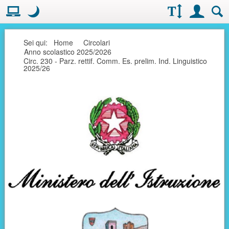
Visualizzazione:
Casella deg
Layout normale. Passa alla modalità desktop
Modo notte
.
Modo notte: questa modalità imposta un basso contrasto. Aumenta
Dimensioni testo:
Accesso uten
Ricerc
Seguici
Sei qui:
Home
Circolari
Anno scolastico 2025/2026
Circ. 230 - Parz. rettif. Comm. Es. prelim. Ind. Linguistico
2025/26