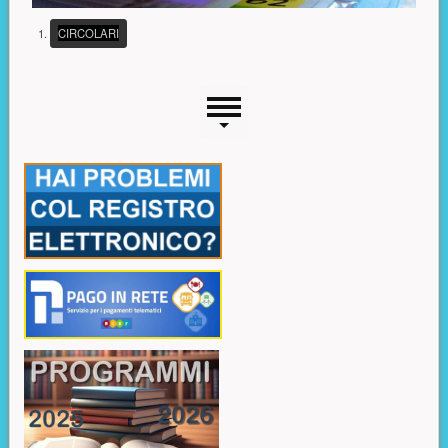
(PULSANTE PRESENTAZIONE)
CIRCOLARI
Menu laterale
Risorse aggiuntive (colonna di sinistra)