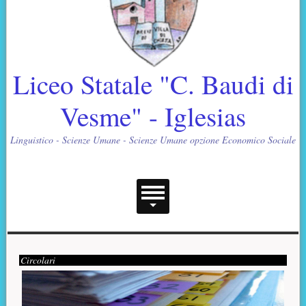
Liceo Statale "C. Baudi di
Vesme" - Iglesias
Linguistico - Scienze Umane - Scienze Umane opzione Economico Sociale
Menu principale
Contenuto supplementare (superiore)
Presentazione
Circolari