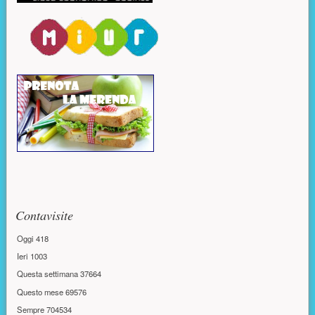
Contavisite
Oggi
418
Ieri
1003
Questa settimana
37664
Questo mese
69576
Sempre
704534