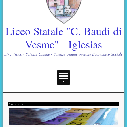
Liceo Statale "C. Baudi di
Vesme" - Iglesias
Linguistico - Scienze Umane - Scienze Umane opzione Economico Sociale
Menu principale
Contenuto supplementare (superiore)
Presentazione
Circolari