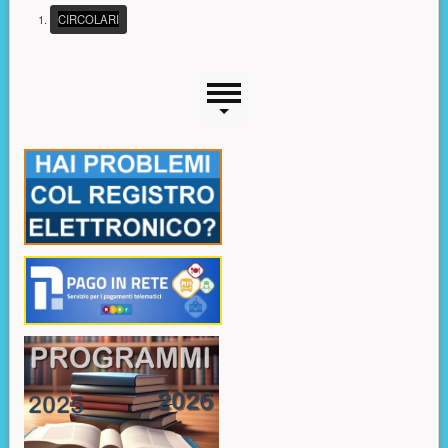
(PULSANTE PRESENTAZIONE)
CIRCOLARI
Menu laterale
Risorse aggiuntive (colonna di sinistra)