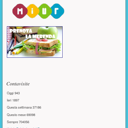
Contavisite
Oggi
943
Ieri
1897
Questa settimana
37186
Questo mese
69098
Sempre
704056