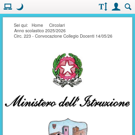
Visualizzazione:
Casella deg
Layout normale. Passa alla modalità desktop
Modo notte
.
Modo notte: questa modalità imposta un basso contrasto. Aumenta
Dimensioni testo:
Accesso uten
Ricerc
Seguici
Sei qui:
Home
Circolari
Anno scolastico 2025/2026
Circ. 223 - Convocazione Collegio Docenti 14/05/26