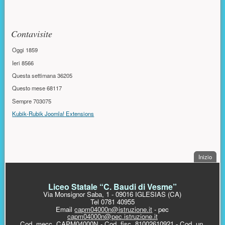
Risorse aggiuntive (colonna di destra)
Contavisite
Oggi
1859
Ieri
8566
Questa settimana
36205
Questo mese
68117
Sempre
703075
Kubik-Rubik Joomla! Extensions
. Sal
Inizio
PIÈ DI PAGINA
Liceo Statale “C. Baudi di Vesme”
Via Monsignor Saba, 1 - 09016 IGLESIAS (CA)
Tel 0781 40955
Email
capm04000n@istruzione.it
- pec
capm04000n@pec.istruzione.it
Cod. mecc. CAPM04000N - Cod. fisc. 81002610921 - Cod. un.