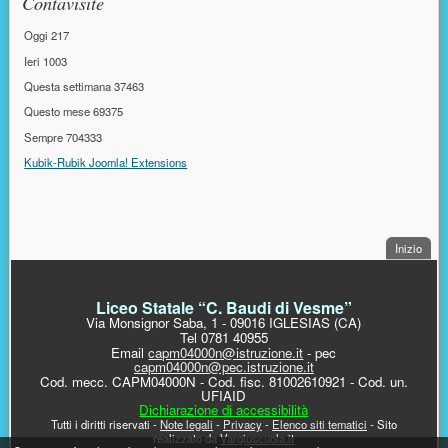
Contavisite
Oggi
217
Ieri
1003
Questa settimana
37463
Questo mese
69375
Sempre
704333
Kubik-Rubik Joomla! Extensions
. Sal
Inizio
PIÈ DI PAGINA
Liceo Statale “C. Baudi di Vesme”
Via Monsignor Saba, 1 - 09016 IGLESIAS (CA)
Tel 0781 40955
Email
capm04000n@istruzione.it
- pec
capm04000n@pec.istruzione.it
Cod. mecc. CAPM04000N - Cod. fisc. 81002610921 - Cod. un.
UFIAID
Dichiarazione di accessibilità
Tutti i diritti riservati -
Note legali
-
Privacy
-
Elenco siti tematici
- Sito
realizzato da
Vargiuscuola.it