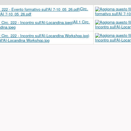
Circ.
l'AI 7-10_05_26.pdf
All.1 Circ.
ndina.jpeg
sull'AI-Locandina Workshop.jpg
a)