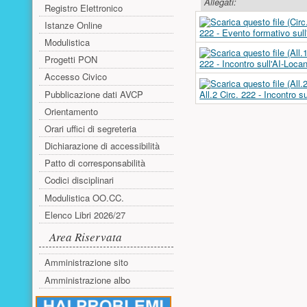
Allegati:
Registro Elettronico
Istanze Online
222 - Evento formativo sul
Modulistica
Progetti PON
222 - Incontro sull'AI-Loca
Accesso Civico
Pubblicazione dati AVCP
All.2 Circ. 222 - Incontro 
Orientamento
Orari uffici di segreteria
Dichiarazione di accessibilità
Patto di corresponsabilità
Codici disciplinari
Modulistica OO.CC.
Elenco Libri 2026/27
Area Riservata
Amministrazione sito
Amministrazione albo
Risorse aggiuntive (colonna di sinistr