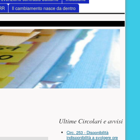
RR
Il cambiamento nasce da dentro
Risorse aggiuntive (colo
Ultime Circolari e avvisi
Circ. 253 - Disponibilità
indisponibilità a svolgere ore