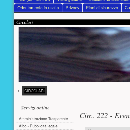
Orientamento in uscita
Privacy
Piani di sicurezza
Cur
Contenuto supplementare (superiore)
Presentazione
Circolari
(PULSANTE PRESENTAZIONE)
CIRCOLARI
Menu laterale
Contenuto pri
Servizi online
Circ. 222 - Even
Amministrazione Trasparente
Albo - Pubblicità legale