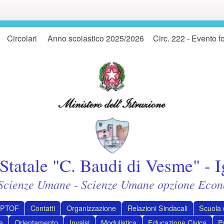
Circolari
Anno scolastico 2025/2026
Circ. 222 - Evento f
Statale "C. Baudi di Vesme" - I
- Scienze Umane - Scienze Umane opzione Econ
PTOF
Contatti
Organizzazione
Relazioni Sindacali
Scuola d
e
Orientamento
Invalsi
Modulistica
Educazione Civica
P