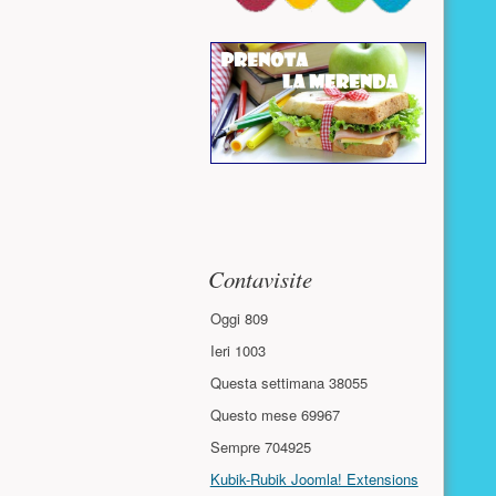
Contavisite
Oggi
809
Ieri
1003
Questa settimana
38055
Questo mese
69967
Sempre
704925
Kubik-Rubik Joomla! Extensions