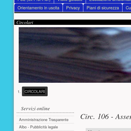
Orientamento in uscita
Privacy
Piani di sicurezza
Cur
Contenuto supplementare (superiore)
Presentazione
Circolari
(PULSANTE PRESENTAZIONE)
CIRCOLARI
Menu laterale
Contenuto pri
Servizi online
Circ. 106 - Asse
Amministrazione Trasparente
Albo - Pubblicità legale