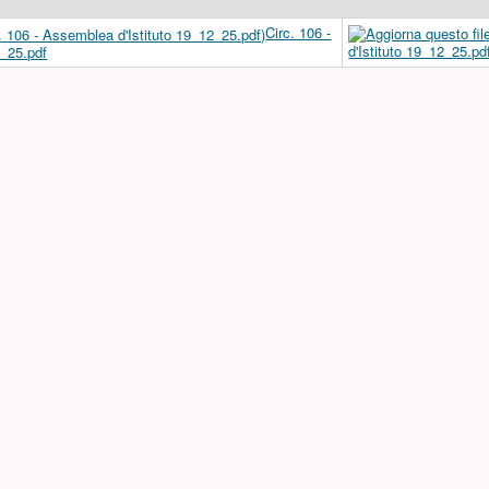
Circ. 106 -
2_25.pdf
a)