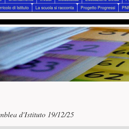
ricolo di Istituto
La scuola si racconta
Progetto Progressi
PN
ncipale
mblea d'Istituto 19/12/25