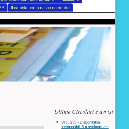
RR
Il cambiamento nasce da dentro
Risorse aggiuntive (colo
Ultime Circolari e avvisi
Circ. 253 - Disponibilità
indisponibilità a svolgere ore