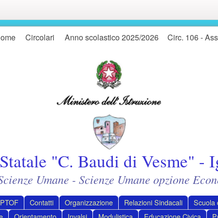
ome
Circolari
Anno scolastico 2025/2026
Circ. 106 - As
Statale "C. Baudi di Vesme" - I
- Scienze Umane - Scienze Umane opzione Econ
PTOF
Contatti
Organizzazione
Relazioni Sindacali
Scuola d
e
Orientamento
Invalsi
Modulistica
Educazione Civica
P