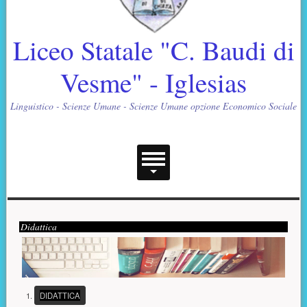
Liceo Statale "C. Baudi di
Vesme" - Iglesias
Linguistico - Scienze Umane - Scienze Umane opzione Economico Sociale
Menu principale
Contenuto supplementare (superiore)
Presentazione
Didattica
(PULSANTE PRESENTAZIONE)
DIDATTICA