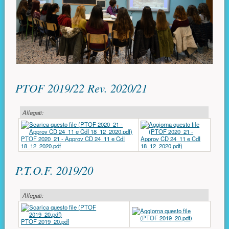
PTOF 2019/22 Rev. 2020/21
Allegati:
PTOF 2020_21 - Approv CD 24_11 e CdI
18_12_2020.pdf
P.T.O.F. 2019/20
Allegati:
PTOF 2019_20.pdf